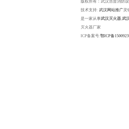
版权所有：武汉浩普消防设
技术支持:
武汉网站推广
灵
是一家从事
武汉灭火器
,
武
灭火器厂家
ICP备案号:
鄂ICP备1500923