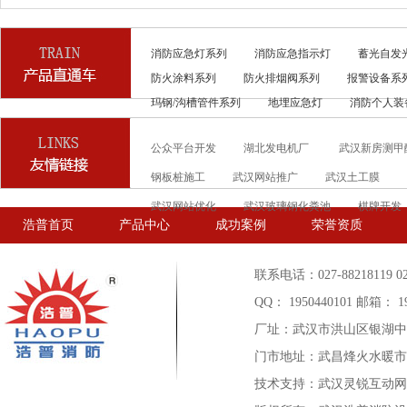
消防应急灯系列
消防应急指示灯
蓄光自发
防火涂料系列
防火排烟阀系列
报警设备系
玛钢/沟槽管件系列
地埋应急灯
消防个人装
公众平台开发
湖北发电机厂
武汉新房测甲
钢板桩施工
武汉网站推广
武汉土工膜
武汉网站优化
武汉玻璃钢化粪池
棋牌开发
浩普首页
产品中心
成功案例
荣誉资质
联系电话：027-88218119 027-
QQ： 1950440101 邮箱： 19
厂址：武汉市洪山区银湖中
门市地址：武昌烽火水暖市场C
技术支持：武汉灵锐互动网